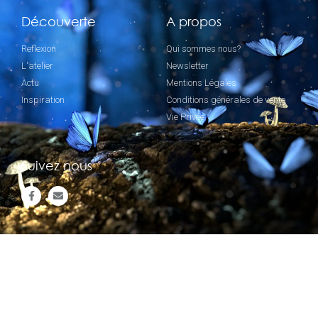
Découverte
A propos
Reflexion
Qui sommes nous?
L'atelier
Newsletter
Actu
Mentions Légales
Inspiration
Conditions générales de vente
Vie Privée
Suivez nous